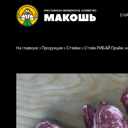
О Н
На главную
>
Продукция
>
Стейки
>
Стейк РИБАЙ Прайм, н