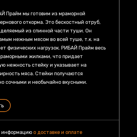
АЙ Прайм мы готовим из мраморной
ернового откорма. Это бескостный отруб,
деляемый из спинной части туши. Он
амым нежным мясом во всей туше, т.к. на
нет физических нагрузок. РИБАЙ Прайм весь
мраморными жилками, что придает
ю нежность стейку и указывает на
ирность мяса. Стейки получаются
но сочными и необычайно вкусными.
ть
ю информацию
о доставке и оплате