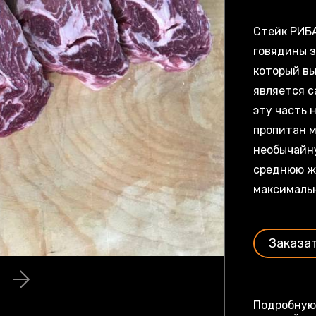
Стейк РИБ
говядины з
который вы
является с
эту часть 
пропитан 
необычайну
среднюю ж
максималь
Заказа
Подробну